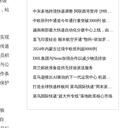
各级
，站
中东多地跨境快递调整 阿联酋等暂停 沙特仍正常配送
中欧班列中通道今年通行量突破3000列 较去年提前39天
越南南部最大快递自动化分拨中心上线，由菜鸟承建
实现
直飞印度硅谷 顺丰航空开通“鄂州=班加罗尔”国际货运航线
传递
2024年内蒙古过境中欧班列超8000列
员积
DHL集团与Neste加强合作以减少物流排放
与公
荷兰邮政准备提供无排放派送服务
作条
亚马逊推出AI驱动的下一代运营中心 机器人数量激增10倍
保护
打造全球快递样板间 菜鸟国际快递“周末派”“同城配”引入西班牙
菜鸟国际快递“超大件专线”落地欧美核心市场
验
自