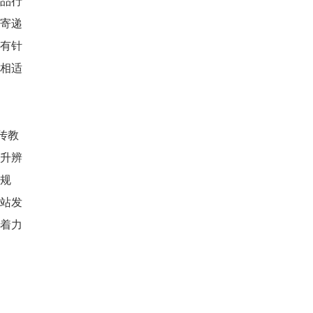
品行
寄递
有针
相适
传教
升辨
规
站发
着力