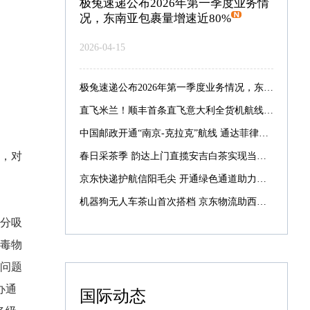
极兔速递公布2026年第一季度业务情
况，东南亚包裹量增速近80%
2026-04-15
极兔速递公布2026年第一季度业务情况，东南亚包裹量增速近80%
直飞米兰！顺丰首条直飞意大利全货机航线启航
中国邮政开通“南京-克拉克”航线 通达菲律宾航线增至7条
动，对
春日采茶季 韵达上门直揽安吉白茶实现当日采摘当日寄递
京东快递护航信阳毛尖 开通绿色通道助力最快次晨达全国
机器狗无人车茶山首次搭档 京东物流助西湖龙井提速抢鲜
分吸
毒物
问题
办通
国际动态