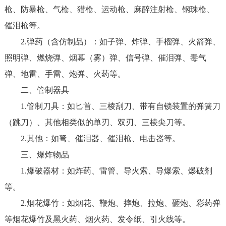
枪、防暴枪、气枪、猎枪、运动枪、麻醉注射枪、钢珠枪、
催泪枪等。
2.弹药（含仿制品）：如子弹、炸弹、手榴弹、火箭弹、
照明弹、燃烧弹、烟幕（雾）弹、信号弹、催泪弹、毒气
弹、地雷、手雷、炮弹、火药等。
二、管制器具
1.管制刀具：如匕首、三棱刮刀、带有自锁装置的弹簧刀
（跳刀）、其他相类似的单刃、双刃、三棱尖刀等。
2.其他：如弩、催泪器、催泪枪、电击器等。
三、爆炸物品
1.爆破器材：如炸药、雷管、导火索、导爆索、爆破剂
等。
2.烟花爆竹：如烟花、鞭炮、摔炮、拉炮、砸炮、彩药弹
等烟花爆竹及黑火药、烟火药、发令纸、引火线等。