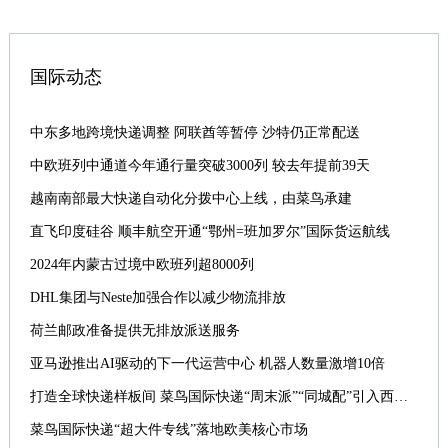
国际动态
中东多地跨境快递调整 阿联酋等暂停 沙特仍正常配送
中欧班列中通道今年通行量突破3000列 较去年提前39天
越南南部最大快递自动化分拨中心上线，由菜鸟承建
直飞印度硅谷 顺丰航空开通“鄂州=班加罗尔”国际货运航线
2024年内蒙古过境中欧班列超8000列
DHL集团与Neste加强合作以减少物流排放
荷兰邮政准备提供无排放派送服务
亚马逊推出AI驱动的下一代运营中心 机器人数量激增10倍
打造全球快递样板间 菜鸟国际快递“周末派”“同城配”引入西班牙
菜鸟国际快递“超大件专线”落地欧美核心市场