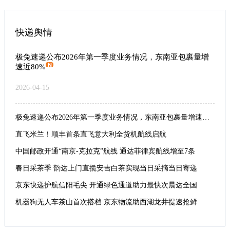
快递舆情
极兔速递公布2026年第一季度业务情况，东南亚包裹量增
速近80%
2026-04-15
极兔速递公布2026年第一季度业务情况，东南亚包裹量增速近80%
直飞米兰！顺丰首条直飞意大利全货机航线启航
中国邮政开通“南京-克拉克”航线 通达菲律宾航线增至7条
春日采茶季 韵达上门直揽安吉白茶实现当日采摘当日寄递
京东快递护航信阳毛尖 开通绿色通道助力最快次晨达全国
机器狗无人车茶山首次搭档 京东物流助西湖龙井提速抢鲜